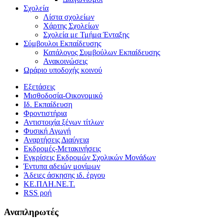
Σχολεία
Λίστα σχολείων
Χάρτης Σχολείων
Σχολεία με Τμήμα Ένταξης
Σύμβουλοι Εκπαίδευσης
Κατάλογος Συμβούλων Εκπαίδευσης
Ανακοινώσεις
Ωράριο υποδοχής κοινού
Εξετάσεις
Μισθοδοσία-Οικονομικό
Ιδ. Εκπαίδευση
Φροντιστήρια
Αντιστοιχία ξένων τίτλων
Φυσική Αγωγή
Αναρτήσεις Διαύγεια
Εκδρομές-Μετακινήσεις
Εγκρίσεις Εκδρομών Σχολικών Μονάδων
Έντυπα αδειών μονίμων
Άδειες άσκησης ιδ. έργου
ΚΕ.ΠΛΗ.ΝΕ.Τ.
RSS ροή
Αναπληρωτές