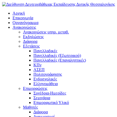
Αρχική
Επικοινωνία
Οργανόγραμμα
Ανακοινώσεις
Ανακοινώσεις υπηρ. μεταβ.
Εκδηλώσεις
Διάφορα
Εξετάσεις
Πανελλαδικές
Πανελλαδικές (Εξωτερικού)
Πανελλαδικές (Επαναληπτικές)
ΚΠγ
ΑΣΕΠ
Πολιτογράφησης
Ενδοσχολικές
Ελληνομάθεια
Επιμορφώσεις
Συνέδρια-Ημερίδες
Σεμινάρια
Επιμορφωτικό Υλικό
Μαθητές
Διάφορα
Διαγωνισμοί