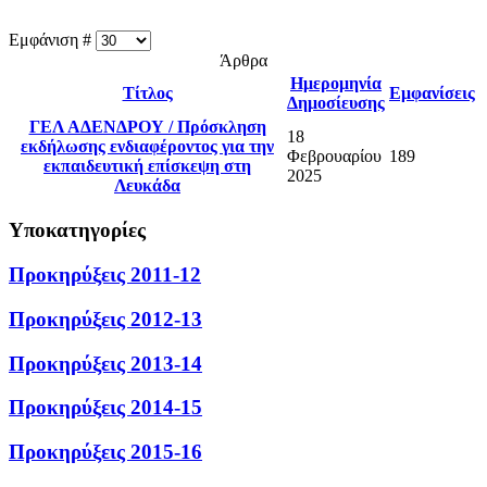
Εμφάνιση #
Άρθρα
Ημερομηνία
Τίτλος
Εμφανίσεις
Δημοσίευσης
ΓΕΛ ΑΔΕΝΔΡΟΥ / Πρόσκληση
18
εκδήλωσης ενδιαφέροντος για την
Φεβρουαρίου
189
εκπαιδευτική επίσκεψη στη
2025
Λευκάδα
Υποκατηγορίες
Προκηρύξεις 2011-12
Προκηρύξεις 2012-13
Προκηρύξεις 2013-14
Προκηρύξεις 2014-15
Προκηρύξεις 2015-16