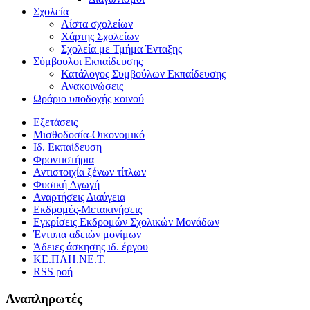
Σχολεία
Λίστα σχολείων
Χάρτης Σχολείων
Σχολεία με Τμήμα Ένταξης
Σύμβουλοι Εκπαίδευσης
Κατάλογος Συμβούλων Εκπαίδευσης
Ανακοινώσεις
Ωράριο υποδοχής κοινού
Εξετάσεις
Μισθοδοσία-Οικονομικό
Ιδ. Εκπαίδευση
Φροντιστήρια
Αντιστοιχία ξένων τίτλων
Φυσική Αγωγή
Αναρτήσεις Διαύγεια
Εκδρομές-Μετακινήσεις
Εγκρίσεις Εκδρομών Σχολικών Μονάδων
Έντυπα αδειών μονίμων
Άδειες άσκησης ιδ. έργου
ΚΕ.ΠΛΗ.ΝΕ.Τ.
RSS ροή
Αναπληρωτές