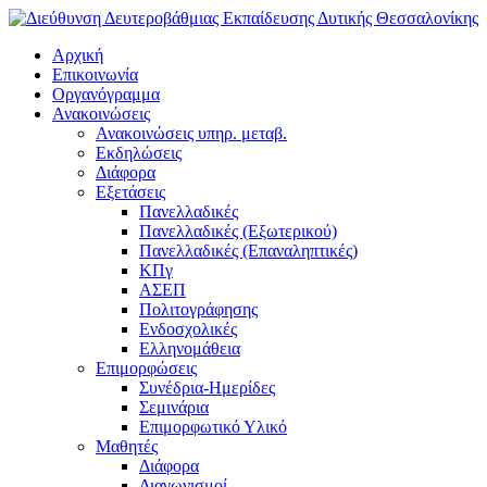
Αρχική
Επικοινωνία
Οργανόγραμμα
Ανακοινώσεις
Ανακοινώσεις υπηρ. μεταβ.
Εκδηλώσεις
Διάφορα
Εξετάσεις
Πανελλαδικές
Πανελλαδικές (Εξωτερικού)
Πανελλαδικές (Επαναληπτικές)
ΚΠγ
ΑΣΕΠ
Πολιτογράφησης
Ενδοσχολικές
Ελληνομάθεια
Επιμορφώσεις
Συνέδρια-Ημερίδες
Σεμινάρια
Επιμορφωτικό Υλικό
Μαθητές
Διάφορα
Διαγωνισμοί