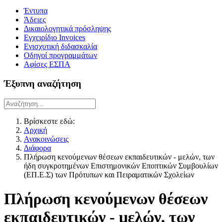
Έντυπα
Άδειες
Δικαιολογητικά πρόσληψης
Εγχειρίδιο Invoices
Ενισχυτική διδασκαλία
Οδηγοί προγραμμάτων
Αφίσες ΕΣΠΑ
Έξυπνη αναζήτηση
Βρίσκεστε εδώ:
Αρχική
Ανακοινώσεις
Διάφορα
Πλήρωση κενούμενων θέσεων εκπαιδευτικών - μελών, των
ήδη συγκροτημένων Επιστημονικών Εποπτικών Συμβουλίων
(ΕΠ.Ε.Σ) των Πρότυπων και Πειραματικών Σχολείων
Πλήρωση κενούμενων θέσεων
εκπαιδευτικών - μελών, των