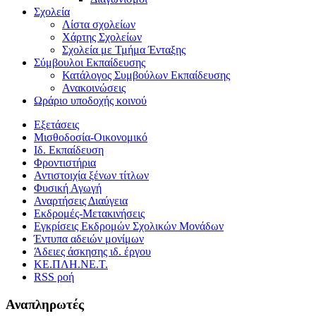
Σχολεία
Λίστα σχολείων
Χάρτης Σχολείων
Σχολεία με Τμήμα Ένταξης
Σύμβουλοι Εκπαίδευσης
Κατάλογος Συμβούλων Εκπαίδευσης
Ανακοινώσεις
Ωράριο υποδοχής κοινού
Εξετάσεις
Μισθοδοσία-Οικονομικό
Ιδ. Εκπαίδευση
Φροντιστήρια
Αντιστοιχία ξένων τίτλων
Φυσική Αγωγή
Αναρτήσεις Διαύγεια
Εκδρομές-Μετακινήσεις
Εγκρίσεις Εκδρομών Σχολικών Μονάδων
Έντυπα αδειών μονίμων
Άδειες άσκησης ιδ. έργου
ΚΕ.ΠΛΗ.ΝΕ.Τ.
RSS ροή
Αναπληρωτές