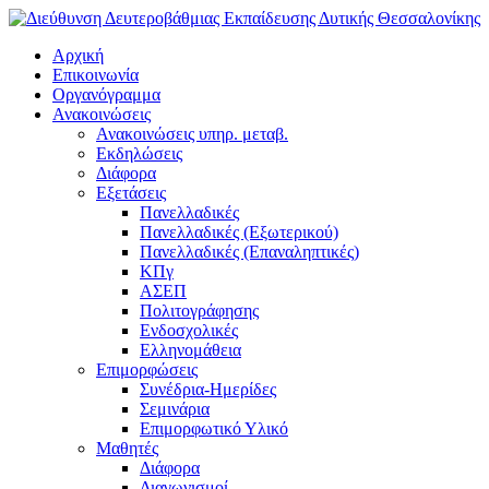
Αρχική
Επικοινωνία
Οργανόγραμμα
Ανακοινώσεις
Ανακοινώσεις υπηρ. μεταβ.
Εκδηλώσεις
Διάφορα
Εξετάσεις
Πανελλαδικές
Πανελλαδικές (Εξωτερικού)
Πανελλαδικές (Επαναληπτικές)
ΚΠγ
ΑΣΕΠ
Πολιτογράφησης
Ενδοσχολικές
Ελληνομάθεια
Επιμορφώσεις
Συνέδρια-Ημερίδες
Σεμινάρια
Επιμορφωτικό Υλικό
Μαθητές
Διάφορα
Διαγωνισμοί