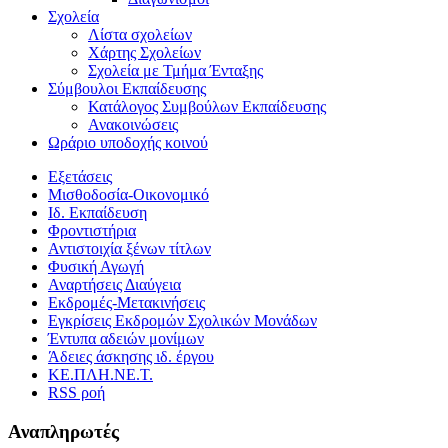
Σχολεία
Λίστα σχολείων
Χάρτης Σχολείων
Σχολεία με Τμήμα Ένταξης
Σύμβουλοι Εκπαίδευσης
Κατάλογος Συμβούλων Εκπαίδευσης
Ανακοινώσεις
Ωράριο υποδοχής κοινού
Εξετάσεις
Μισθοδοσία-Οικονομικό
Ιδ. Εκπαίδευση
Φροντιστήρια
Αντιστοιχία ξένων τίτλων
Φυσική Αγωγή
Αναρτήσεις Διαύγεια
Εκδρομές-Μετακινήσεις
Εγκρίσεις Εκδρομών Σχολικών Μονάδων
Έντυπα αδειών μονίμων
Άδειες άσκησης ιδ. έργου
ΚΕ.ΠΛΗ.ΝΕ.Τ.
RSS ροή
Αναπληρωτές