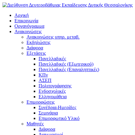
Αρχική
Επικοινωνία
Οργανόγραμμα
Ανακοινώσεις
Ανακοινώσεις υπηρ. μεταβ.
Εκδηλώσεις
Διάφορα
Εξετάσεις
Πανελλαδικές
Πανελλαδικές (Εξωτερικού)
Πανελλαδικές (Επαναληπτικές)
ΚΠγ
ΑΣΕΠ
Πολιτογράφησης
Ενδοσχολικές
Ελληνομάθεια
Επιμορφώσεις
Συνέδρια-Ημερίδες
Σεμινάρια
Επιμορφωτικό Υλικό
Μαθητές
Διάφορα
Διαγωνισμοί