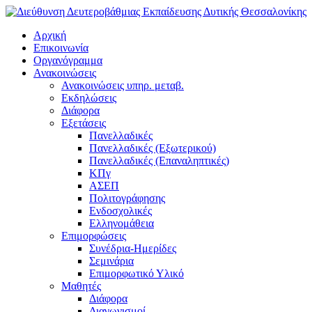
Αρχική
Επικοινωνία
Οργανόγραμμα
Ανακοινώσεις
Ανακοινώσεις υπηρ. μεταβ.
Εκδηλώσεις
Διάφορα
Εξετάσεις
Πανελλαδικές
Πανελλαδικές (Εξωτερικού)
Πανελλαδικές (Επαναληπτικές)
ΚΠγ
ΑΣΕΠ
Πολιτογράφησης
Ενδοσχολικές
Ελληνομάθεια
Επιμορφώσεις
Συνέδρια-Ημερίδες
Σεμινάρια
Επιμορφωτικό Υλικό
Μαθητές
Διάφορα
Διαγωνισμοί