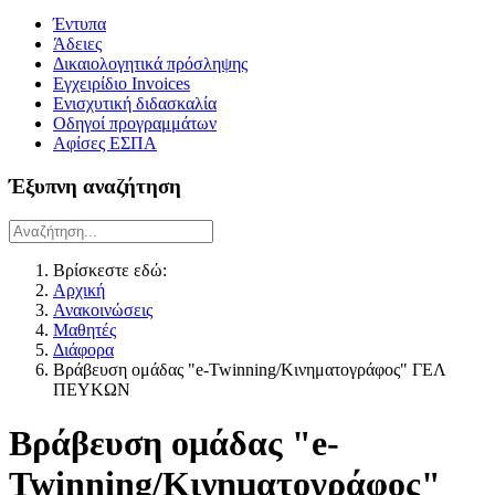
Έντυπα
Άδειες
Δικαιολογητικά πρόσληψης
Εγχειρίδιο Invoices
Ενισχυτική διδασκαλία
Οδηγοί προγραμμάτων
Αφίσες ΕΣΠΑ
Έξυπνη αναζήτηση
Βρίσκεστε εδώ:
Αρχική
Ανακοινώσεις
Μαθητές
Διάφορα
Βράβευση ομάδας "e-Twinning/Κινηματογράφος" ΓΕΛ
ΠΕΥΚΩΝ
Βράβευση ομάδας "e-
Twinning/Κινηματογράφος"