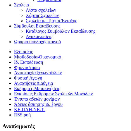
Σχολεία
Λίστα σχολείων
Χάρτης Σχολείων
Σχολεία με Τμήμα Ένταξης
Σύμβουλοι Εκπαίδευσης
Κατάλογος Συμβούλων Εκπαίδευσης
Ανακοινώσεις
Ωράριο υποδοχής κοινού
Εξετάσεις
Μισθοδοσία-Οικονομικό
Ιδ. Εκπαίδευση
Φροντιστήρια
Αντιστοιχία ξένων τίτλων
Φυσική Αγωγή
Αναρτήσεις Διαύγεια
Εκδρομές-Μετακινήσεις
Εγκρίσεις Εκδρομών Σχολικών Μονάδων
Έντυπα αδειών μονίμων
Άδειες άσκησης ιδ. έργου
ΚΕ.ΠΛΗ.ΝΕ.Τ.
RSS ροή
Αναπληρωτές