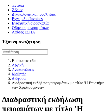
Έντυπα
Άδειες
Δικαιολογητικά πρόσληψης
Εγχειρίδιο Invoices
Ενισχυτική διδασκαλία
Οδηγοί προγραμμάτων
Αφίσες ΕΣΠΑ
Έξυπνη αναζήτηση
Βρίσκεστε εδώ:
Αρχική
Ανακοινώσεις
Μαθητές
Διάφορα
Διαδραστική εκδήλωση πειραμάτων με τίτλο 'Η Επιστήμη
των Χριστουγέννων'
Διαδραστική εκδήλωση
πειραμάτων με τίτλο 'Η