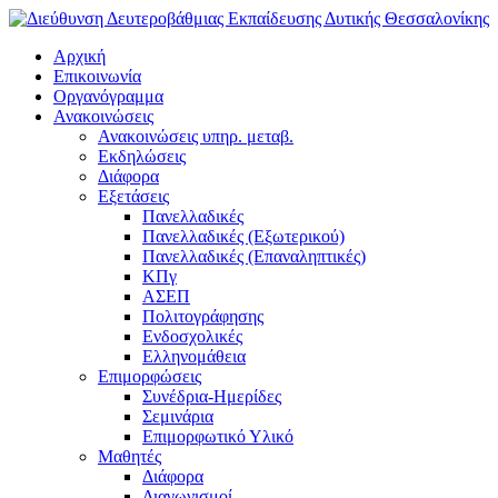
Αρχική
Επικοινωνία
Οργανόγραμμα
Ανακοινώσεις
Ανακοινώσεις υπηρ. μεταβ.
Εκδηλώσεις
Διάφορα
Εξετάσεις
Πανελλαδικές
Πανελλαδικές (Εξωτερικού)
Πανελλαδικές (Επαναληπτικές)
ΚΠγ
ΑΣΕΠ
Πολιτογράφησης
Ενδοσχολικές
Ελληνομάθεια
Επιμορφώσεις
Συνέδρια-Ημερίδες
Σεμινάρια
Επιμορφωτικό Υλικό
Μαθητές
Διάφορα
Διαγωνισμοί