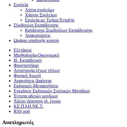
Σχολεία
Λίστα σχολείων
Χάρτης Σχολείων
Σχολεία με Τμήμα Ένταξης
Σύμβουλοι Εκπαίδευσης
Κατάλογος Συμβούλων Εκπαίδευσης
Ανακοινώσεις
Ωράριο υποδοχής κοινού
Εξετάσεις
Μισθοδοσία-Οικονομικό
Ιδ. Εκπαίδευση
Φροντιστήρια
Αντιστοιχία ξένων τίτλων
Φυσική Αγωγή
Αναρτήσεις Διαύγεια
Εκδρομές-Μετακινήσεις
Εγκρίσεις Εκδρομών Σχολικών Μονάδων
Έντυπα αδειών μονίμων
Άδειες άσκησης ιδ. έργου
ΚΕ.ΠΛΗ.ΝΕ.Τ.
RSS ροή
Αναπληρωτές