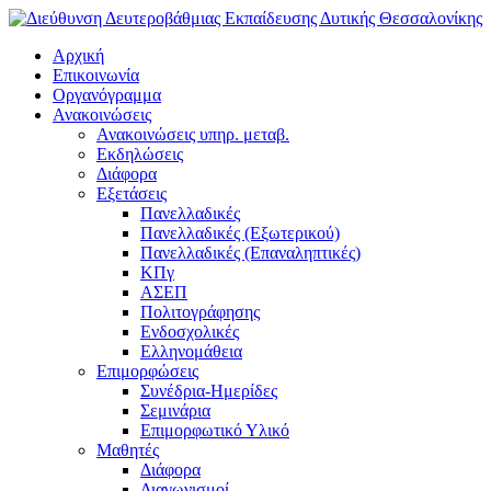
Αρχική
Επικοινωνία
Οργανόγραμμα
Ανακοινώσεις
Ανακοινώσεις υπηρ. μεταβ.
Εκδηλώσεις
Διάφορα
Εξετάσεις
Πανελλαδικές
Πανελλαδικές (Εξωτερικού)
Πανελλαδικές (Επαναληπτικές)
ΚΠγ
ΑΣΕΠ
Πολιτογράφησης
Ενδοσχολικές
Ελληνομάθεια
Επιμορφώσεις
Συνέδρια-Ημερίδες
Σεμινάρια
Επιμορφωτικό Υλικό
Μαθητές
Διάφορα
Διαγωνισμοί