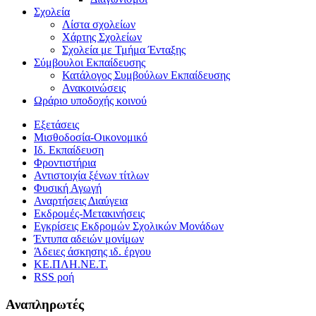
Σχολεία
Λίστα σχολείων
Χάρτης Σχολείων
Σχολεία με Τμήμα Ένταξης
Σύμβουλοι Εκπαίδευσης
Κατάλογος Συμβούλων Εκπαίδευσης
Ανακοινώσεις
Ωράριο υποδοχής κοινού
Εξετάσεις
Μισθοδοσία-Οικονομικό
Ιδ. Εκπαίδευση
Φροντιστήρια
Αντιστοιχία ξένων τίτλων
Φυσική Αγωγή
Αναρτήσεις Διαύγεια
Εκδρομές-Μετακινήσεις
Εγκρίσεις Εκδρομών Σχολικών Μονάδων
Έντυπα αδειών μονίμων
Άδειες άσκησης ιδ. έργου
ΚΕ.ΠΛΗ.ΝΕ.Τ.
RSS ροή
Αναπληρωτές