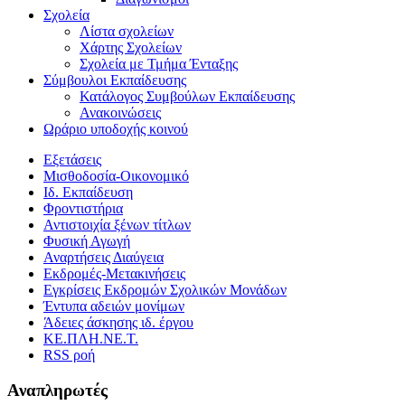
Σχολεία
Λίστα σχολείων
Χάρτης Σχολείων
Σχολεία με Τμήμα Ένταξης
Σύμβουλοι Εκπαίδευσης
Κατάλογος Συμβούλων Εκπαίδευσης
Ανακοινώσεις
Ωράριο υποδοχής κοινού
Εξετάσεις
Μισθοδοσία-Οικονομικό
Ιδ. Εκπαίδευση
Φροντιστήρια
Αντιστοιχία ξένων τίτλων
Φυσική Αγωγή
Αναρτήσεις Διαύγεια
Εκδρομές-Μετακινήσεις
Εγκρίσεις Εκδρομών Σχολικών Μονάδων
Έντυπα αδειών μονίμων
Άδειες άσκησης ιδ. έργου
ΚΕ.ΠΛΗ.ΝΕ.Τ.
RSS ροή
Αναπληρωτές