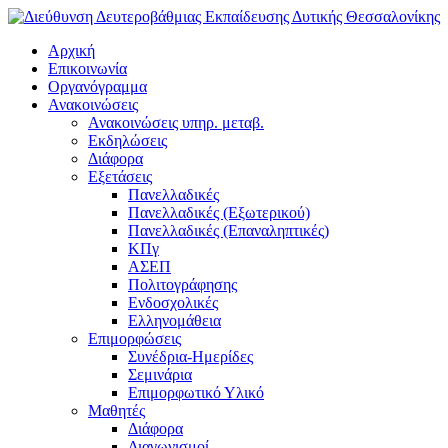
Αρχική
Επικοινωνία
Οργανόγραμμα
Ανακοινώσεις
Ανακοινώσεις υπηρ. μεταβ.
Εκδηλώσεις
Διάφορα
Εξετάσεις
Πανελλαδικές
Πανελλαδικές (Εξωτερικού)
Πανελλαδικές (Επαναληπτικές)
ΚΠγ
ΑΣΕΠ
Πολιτογράφησης
Ενδοσχολικές
Ελληνομάθεια
Επιμορφώσεις
Συνέδρια-Ημερίδες
Σεμινάρια
Επιμορφωτικό Υλικό
Μαθητές
Διάφορα
Διαγωνισμοί